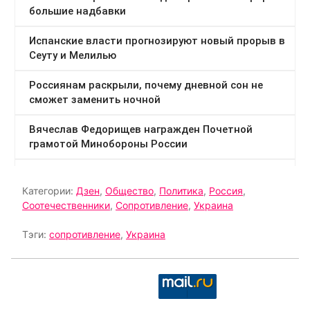
Категории:
Дзен
,
Общество
,
Политика
,
Россия
,
Соотечественники
,
Сопротивление
,
Украина
Тэги:
сопротивление
,
Украина