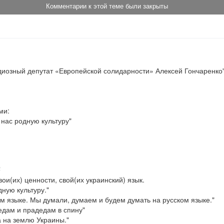
Комментарии к этой теме были закрыты
иозный депутат «Европейской солидарности» Алексей Гончаренко"
и: 

нас родную культуру"

2
и(их) ценности, свой(их украинский) язык.

ную культуру."

м языке. Мы думали, думаем и будем думать на русском языке."

дам и прадедам в спину"

 на землю Украины."