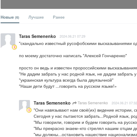
Новые
Лучшие
Ранее
(6)
Taras Semenenko
2024.06.21 07:29
"скандально известный русофобскими высказываниями од
по моему достаточно написать "Алексей Гончаренко"

просто он ведь и известен пророссийскими высказываниям
"Не дадим забрать у нас родной язык, не дадим забрать у 
"украинская культура всегда была двуязычной"

"Наши дети будут ...говорить на русском языке!»
Taras Semenenko
Taras Semenenko
2024.06.21 07:3
"Они навязывают нам своё(их) видение истории, сво
Сегодня у нас пытаются забрать...Родной язык, род
"Мы говорили, говорим и будем говорить на русско
"Мы прекрасно знаем–кто стрелял нашим отцам де
"мы должны...остановить нашествие национализма