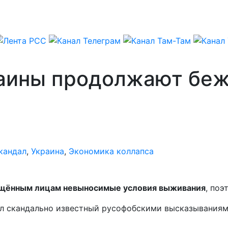
аины продолжают бежа
кандал
,
Украина
,
Экономика коллапса
ещённым лицам невыносимые условия выживания
, по
ил скандально известный русофобскими высказываниям