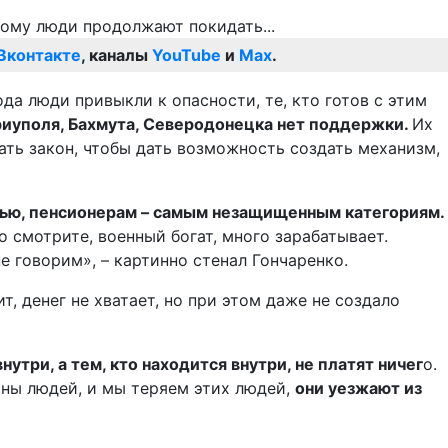
Вконтакте
, каналы
YouTube
и
Max
.
ода люди привыкли к опасности, те, кто готов с этим
риуполя, Бахмута, Северодонецка нет поддержки.
Их
ать закон, чтобы дать возможность создать механизм,
тью, пенсионерам – самым незащищенным категориям.
о смотрите, военный богат, много зарабатывает.
е говорим», – картинно стенал Гончаренко.
т, денег не хватает, но при этом даже не создало
три, а тем, кто находится внутри, не платят ничег
о.
оны людей, и мы теряем этих людей,
они уезжают из