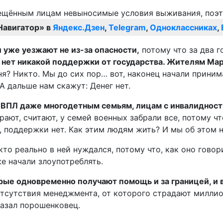
Навигатор» в
Яндекс.Дзен
,
Telegram
,
Одноклассниках
,
 уже уезжают не из-за опасности,
потому что за два г
 нет никакой поддержки от государства. Жителям Ма
я? Никто. Мы до сих пор… вот, наконец начали приним
 А дальше нам скажут: Денег нет.
 ВПЛ даже многодетным семьям, лицам с инвалиднос
рают, считают, у семей военных забрали все, потому чт
, поддержки нет. Как этим людям жить? И мы об этом н
то реально в ней нуждался, потому что, как оно говори
е начали злоупотреблять.
ые одновременно получают помощь и за границей, и вну
 отсутствия менеджмента, от которого страдают милли
сказал порошенковец.