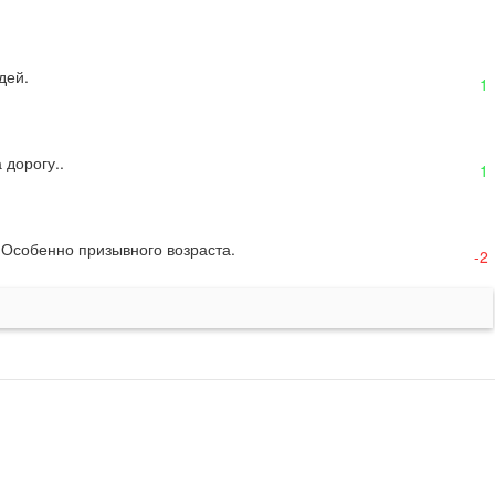
дей.
1
 дорогу..
1
т.Особенно призывного возраста.
-2