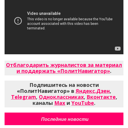
Отблагодарить журналистов за материал
и поддержать «ПолитНавигатор»
.
Подпишитесь на новости
«ПолитНавигатор» в
Яндекс.Дзен
,
Telegram
,
Одноклассниках
,
Вконтакте
,
каналы
Max
и
YouTube
.
Последние новости