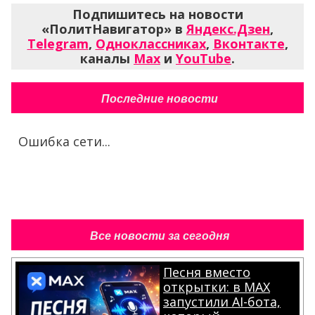
Подпишитесь на новости
«ПолитНавигатор» в
Яндекс.Дзен
,
Telegram
,
Одноклассниках
,
Вконтакте
,
каналы
Max
и
YouTube
.
Последние новости
Ошибка сети...
Все новости за сегодня
Песня вместо
открытки: в MAX
запустили AI-бота,