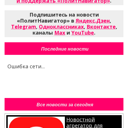
и поддержать «ПолитНавигатор»
.
Подпишитесь на новости
«ПолитНавигатор» в
Яндекс.Дзен
,
Telegram
,
Одноклассниках
,
Вконтакте
,
каналы
Max
и
YouTube
.
Последние новости
Ошибка сети...
Все новости за сегодня
Новостной
агрегатор для