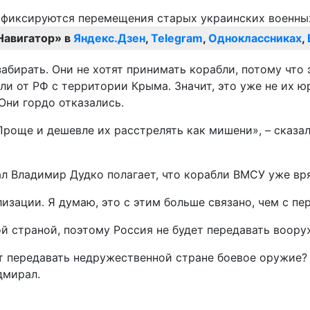
Навигатор» в
Яндекс.Дзен
,
Telegram
,
Одноклассниках
,
забирать. Они не хотят принимать корабли, потому чт
и от РФ с территории Крыма. Значит, это уже не их ю
Они гордо отказались.
 Проще и дешевле их расстрелять как мишени», – сказ
 Владимир Дудко полагает, что корабли ВМСУ уже вря
изации. Я думаю, это с этим больше связано, чем с пе
й страной, поэтому Россия не будет передавать воору
т передавать недружественной стране боевое оружие? Я
дмирал.