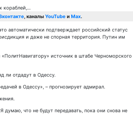
Вконтакте
, каналы
YouTube
и
Max
.
о это автоматически подтверждает российский статус
рисдикция и даже не спорная территория. Путин им
ал «ПолитНавигатору» источник в штабе Черноморского
д ли отдадут в Одессу.
редачей в Одессу», – прогнозирует адмирал.
жения.
 думаю, что не будут передавать, пока они снова не