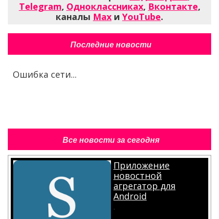
Telegram
,
Одноклассниках
,
Вконтакте
,
каналы
Max
и
YouTube
.
Последние новости
Ошибка сети...
Все новости за сегодня
Приложение
новостной
агрегатор для
Android
.