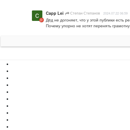
Capp Lei
Степан Степанов
2024.07.22 06:59
Дeд не догоняет, что у этой публики есть 
Почему упорно не хотят перенять грамотн