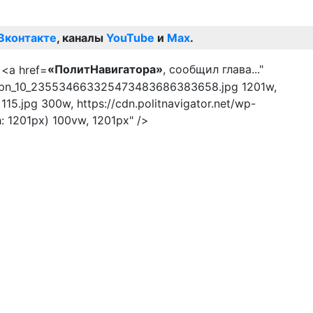
Вконтакте
, каналы
YouTube
и
Max
.
«ПолитНавигатора»
, сообщил глава..."
_459_pn_10_235534663325473483686383658.jpg 1201w,
.jpg 300w, https://cdn.politnavigator.net/wp-
1201px) 100vw, 1201px" />