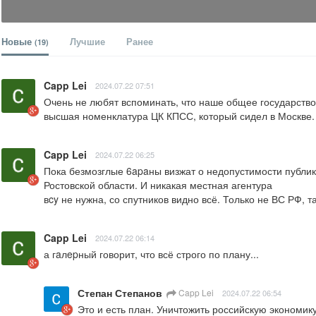
Новые
Лучшие
Ранее
(19)
Capp Lei
2024.07.22 07:51
Очень не любят вспоминать, что наше общее государство 
высшая номенклатура ЦК КПСС, который сидел в Москве. 
Capp Lei
2024.07.22 06:25
Пока безмозглые 6apaны визжат о недопустимости публик
Ростовской области. И никакая местная агентура 

вcy не нужна, со спутников видно всё. Только не ВС РФ, т
Capp Lei
2024.07.22 06:14
а гaлepный говорит, что всё строго по плану...
Степан Степанов
Capp Lei
2024.07.22 06:54
Это и есть план. Уничтожить российскую экономик