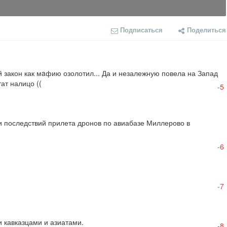
Подписаться
Поделиться
 закон как мaфию озолотил... Да и незалежную повела на Запад 
ат налицо ((
-5
 последствий прилета дронов по авиабазе Миллерово в 
-6
-7
и кавказцами и азиатами.
-8