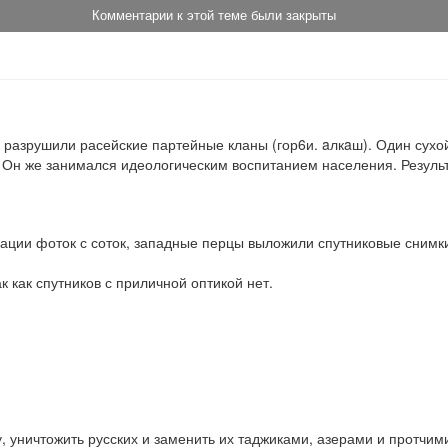
Комментарии к этой теме были закрыты
разрушили расейские партейные кланы (гор6и. aлкaш). Один сухой
Он же занимался идеологическим воспитанием населения. Результ
ации фоток с соток, западные перцы выложили спутниковые снимки
ак как спутников с приличной оптикой нет.
у, уничтожить русских и заменить их таджиками, азерами и протчим