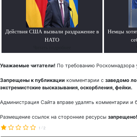
Действия США вызвали раздражение в
Немцы хотят
НАТО
се
Читать подробнее
Уважаемые читатели!
По требованию Роскомнадзора 
Запрещены к публикации
комментарии с
заведомо л
экстремистские высказывания, оскорбления, фейки.
Администрация Сайта вправе удалять комментарии и 
Размещение ссылок на сторонние ресурсы
запрещено
/
1
2