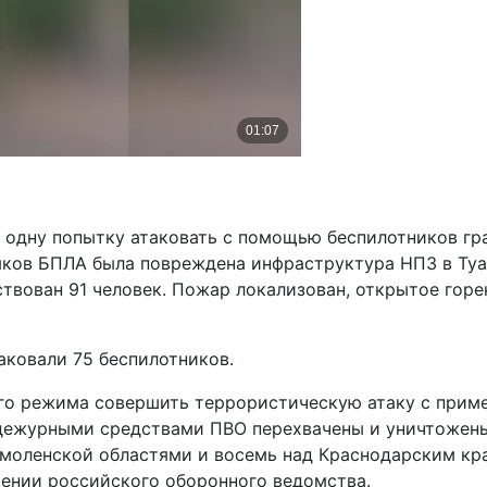
 одну попытку атаковать с помощью беспилотников г
мков БПЛА была повреждена инфраструктура НПЗ в Туа
йствован 91 человек. Пожар локализован, открытое го
ковали 75 беспилотников.
го режима совершить террористическую атаку с приме
дежурными средствами ПВО перехвачены и уничтожены
Смоленской областями и восемь над Краснодарским кр
щении российского оборонного ведомства.