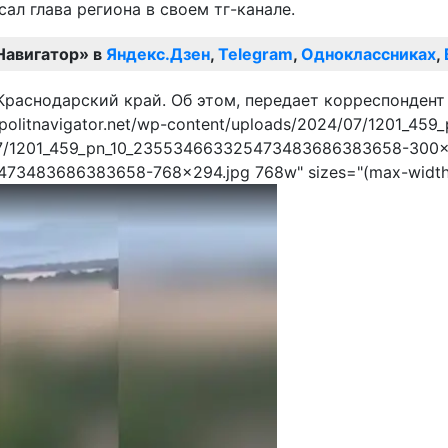
л глава региона в своем тг-канале.
Навигатор» в
Яндекс.Дзен
,
Telegram
,
Одноклассниках
,
cdn.politnavigator.net/wp-content/uploads/2024/07/1201
/07/1201_459_pn_10_235534663325473483686383658-300x115
73483686383658-768x294.jpg 768w" sizes="(max-width: 