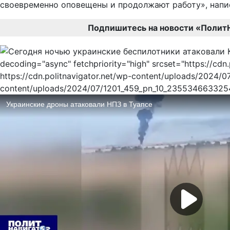
своевременно оповещены и продолжают работу», написа
Подпишитесь на новости «Полит
decoding="async" fetchpriority="high" srcset="https://
https://cdn.politnavigator.net/wp-content/uploads/2024
content/uploads/2024/07/1201_459_pn_10_2355346633254