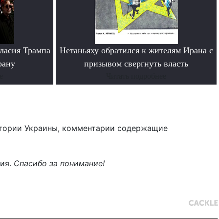
ласия Трампа
Нетаньяху обратился к жителям Ирана с
рану
призывом свергнуть власть
е
Читать подробнее
тории Украины, комментарии содержащие
ния.
Спасибо за понимание!