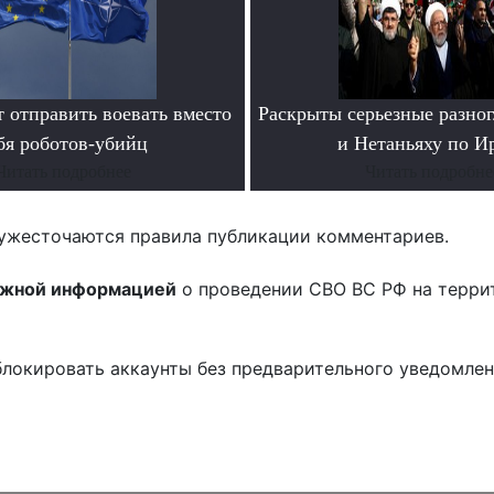
 отправить воевать вместо
Раскрыты серьезные разног
бя роботов-убийц
и Нетаньяху по И
Читать подробнее
Читать подробне
ужесточаются правила публикации комментариев.
ожной информацией
о проведении СВО ВС РФ на терри
блокировать аккаунты без предварительного уведомле
!