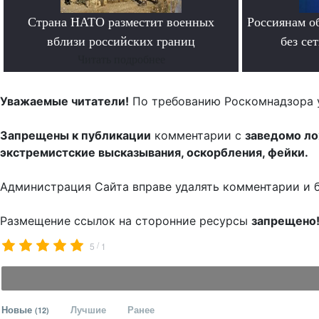
Страна НАТО разместит военных
Россиянам о
вблизи российских границ
без се
Читать подробнее
Уважаемые читатели!
По требованию Роскомнадзора 
Запрещены к публикации
комментарии с
заведомо л
экстремистские высказывания, оскорбления, фейки.
Администрация Сайта вправе удалять комментарии и 
Размещение ссылок на сторонние ресурсы
запрещено
/
5
1
Новые
Лучшие
Ранее
(12)