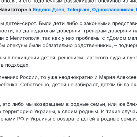
Навигатор» в
Яндекс.Дзен
,
Telegram
,
Одноклассниках
,
 детей-сирот. Были дети либо с законными представи
ости, когда педагогам доверяли, тренерам доверяли на
ли с Мелитополя, так как у них проблемы с «Домом мал
бы опекуны были обязательно родственники», – подчерк
ы в похищении детей, решением Гаагского суда и пуб
 в подходах.
инениях России, то уже неоднократно и Мария Алексе
бенка. Собственно, детей не забирают, детям была ок
и, это либо мы возвращаем в родные семьи, или же б
на территорию Украины, к своим родным. И такие случа
енами РФ и Украины о возврате детей в родные семьи.