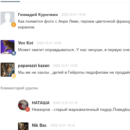
Геннадий Курочкин
2023.12.01 15:00
Как появится фото с Анри Леви, героем цветочной француз
кораном.
Vov Kot
2023.12.01 14:50
Может хватит оправдываться. У нас чинуши, в первую очер
paparazzi kazan
2023.12.01 14:33
Мы же не хахлы , детей в Гейропы педофилам не продаё
Комментарий удален
НАТАША
2023.12.01 21:18
Невзоров - старый маразматичный пидор.Поведёшьс
Nik Bar.
2023.12.01 18:16