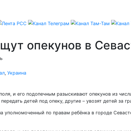
ищут опекунов в Сева
ь
ал
,
Украина
оля, и его подопечным разыскивают опекунов из числа
ередать детей под опеку, другие – увозят детей за гр
а уполномоченный по правам ребёнка в городе Севаст