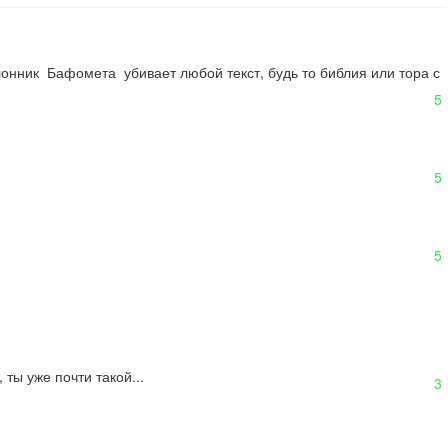
нник  Бафомета  убивает любой текст, будь то библия или тора с 
5
5
5
ты уже почти такой...
3