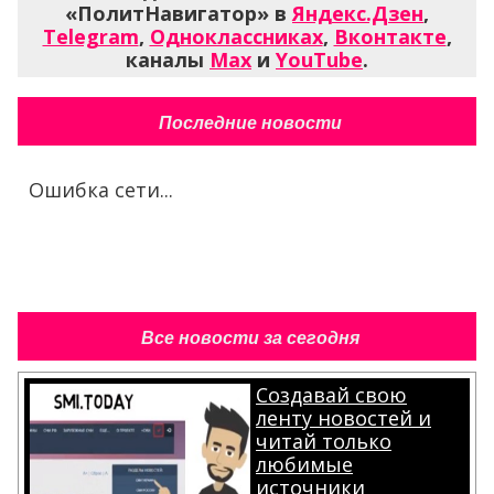
«ПолитНавигатор» в
Яндекс.Дзен
,
Telegram
,
Одноклассниках
,
Вконтакте
,
каналы
Max
и
YouTube
.
Последние новости
Ошибка сети...
Все новости за сегодня
Создавай свою
ленту новостей и
читай только
любимые
источники