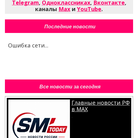
Telegram
,
Одноклассниках
,
Вконтакте
,
каналы
Max
и
YouTube
.
Последние новости
Ошибка сети...
Все новости за сегодня
Главные новости РФ
в MAX
.