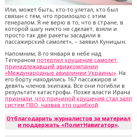
Или, может быть, кто-то улетал, кто был
связан с тем, что произошло с этим
генералом. Я не верю в то, что в стране, в
которой шагу никто не сделает, взяли и
просто так две ракеты засадили в
пассажирский самолет», – заявил Куницын.
Напомним, 8-го января в небе над
Тегераном
потерпел крушение самолет,
принадлежавший авиакомпании
«Международные авиалинии Украины»
. На
его борту находились 167 пассажиров и
девять членов экипажа. Все они погибли в
результате катастрофы. Позже власти Ирана
признали, что причиной крушения стал залп
систем ПВО, назвав это ошибкой
.
Отблагодарить журналистов за материал
и поддержать «ПолитНавигатор»
.