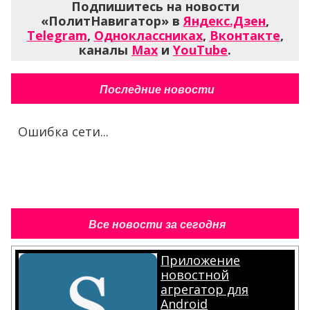
Подпишитесь на новости
«ПолитНавигатор» в
Яндекс.Дзен
,
Telegram
,
Одноклассниках
,
Вконтакте
,
каналы
Max
и
YouTube
.
Последние новости
Ошибка сети...
Все новости за сегодня
Приложение
новостной
агрегатор для
Android