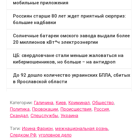
Категории:
Галичина
,
Киев
,
Криминал
,
Общество
,
Политика
,
Провокации
,
Происшествия
,
Россия
,
Скандал
,
Спецслужбы
,
Украина
Тэги:
Ирина Фарион
,
межнациональная рознь
,
Следком РФ
,
уголовное дело