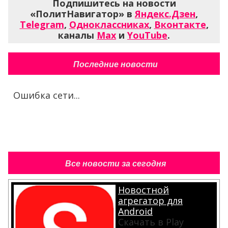
Подпишитесь на новости
«ПолитНавигатор» в
Яндекс.Дзен
,
Telegram
,
Одноклассниках
,
Вконтакте
,
каналы
Max
и
YouTube
.
Последние новости
Ошибка сети...
Все новости за сегодня
Новостной
агрегатор для
Android
Скачать в Play