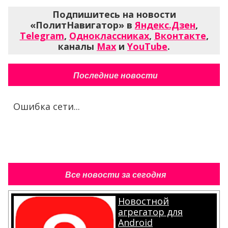
Подпишитесь на новости
«ПолитНавигатор» в
Яндекс.Дзен
,
Telegram
,
Одноклассниках
,
Вконтакте
,
каналы
Max
и
YouTube
.
Последние новости
Ошибка сети...
Все новости за сегодня
Новостной
агрегатор для
Android