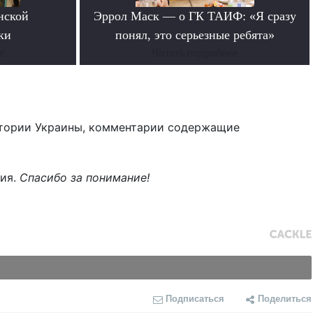
нской
Эррол Маск — о ГК ТАИФ: «Я сразу
ки
понял, это серьезные ребята»
е
Читать подробнее
тории Украины, комментарии содержащие
ния.
Спасибо за понимание!
Подписаться
Поделиться