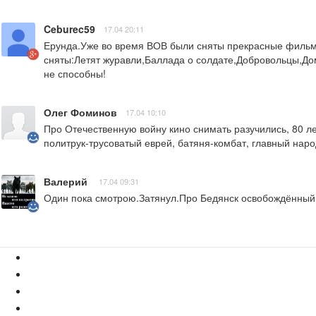
Ceburec59
17.04 20:11
Ерунда.Уже во время ВОВ были сняты прекрасные фильмы:
сняты:Летят журавли,Баллада о солдате,Добровольцы,Дом,
не способны!
Олег Фоминов
17.04 10:10
Про Отечественную войну кино снимать разучились, 80 лет
политрук-трусоватый еврей, батяня-комбат, главный нар
Валерий
17.04 09:31
Один пока смотрою.Затянул.Про Бедянск освобождённый