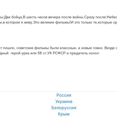
Два бойца,В шесть часов вечера после войны.Сразу после:Небесн
в котором я живу.Это великие фильмы!И это только те,которые сра
 пошло, советские фильмы были классные, а новые говно. Везде од
одный  герой-урка или 58 ст.УК РСФСР и предатель-хохол
Россия
Украина
Белоруссия
Крым