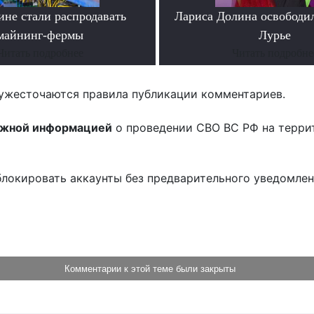
ине стали распродавать
Лариса Долина освободи
майнинг-фермы
Лурье
Читать подробнее
Читать подробне
ужесточаются правила публикации комментариев.
ожной информацией
о проведении СВО ВС РФ на терри
блокировать аккаунты без предварительного уведомле
!
Комментарии к этой теме были закрыты