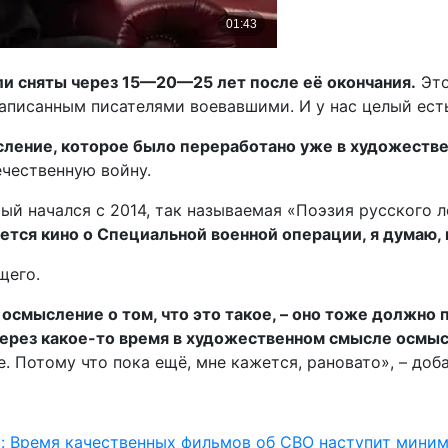
и сняты через 15—20—25 лет после её окончания.
Это
написанным писателями воевавшими. И у нас целый есть
сление, которое было переработано уже в художеств
ечественную войну.
орый начался с 2014, так называемая «Поэзия русского 
сается кино о Специальной военной операции, я думаю
щего.
и осмысление о том, что это такое, – оно тоже должно
ерез какое-то время в художественном смысле осмыслят
е. Потому что пока ещё, мне кажется, рановато», – доб
 Время качественных фильмов об СВО наступит миним