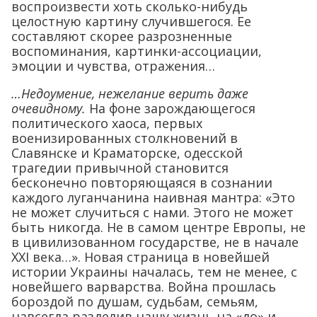
воспроизвести хоть сколько-нибудь
целостную картину случившегося. Ее
составляют скорее разрозненные
воспоминания, картинки-ассоциации,
эмоции и чувства, отражения…
…Недоумение, нежелание верить даже
очевидному.
На фоне зарождающегося
политического хаоса, первых
военизированных столкновений в
Славянске и Краматорске, одесской
трагедии привычной становится
бесконечно повторяющаяся в сознании
каждого луганчанина наивная мантра: «Это
не может случиться с нами. Этого не может
быть никогда. Не в самом центре Европы, не
в цивилизованном государстве, не в начале
ХХІ века…». Новая страница в новейшей
истории Украины началась, тем не менее, с
новейшего варварства. Война прошлась
бороздой по душам, судьбам, семьям,
навсегда разделив нашу жизнь на «до» и