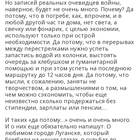
Но записей реальных очевидцев войны,
наверное, будет не очень много. Почему? Да
потому, что в погребе, как, впрочем, и в
любой другой час ти дома, нет света, а
свечку или фонарик, с целью экономии,
используют только при острой
необходимости. Да потому, что в перерывах
между перестрелками нужно успеть
запастись водой из колонки, выстоять
очередь за хлебушком и гуманитарной
помощью и при этом успеть на последнюю
маршрутку до 12 часов дня. Да потому, что
мысли, к сожалению, заняты не
творчеством, а размышлениями о том, на
чем можно сэкономить, чтобы еще
неизвестно сколько продержаться без
стипендии, зарплаты или пенсии.…
И таких «да потому…» очень и очень много.
И о них еще обязательно напишут. О
любимом городе Луганске, который
бомбили на наших глазах, о судьбах до