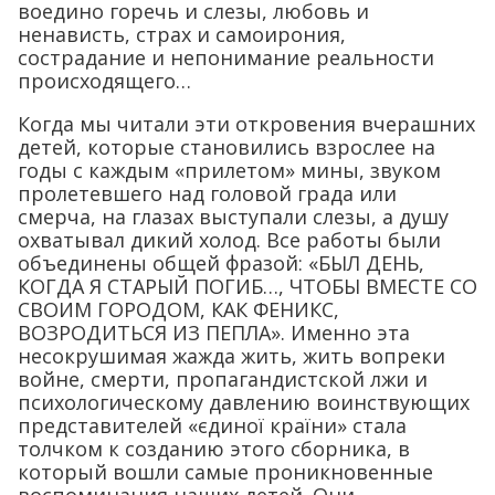
воедино горечь и слезы, любовь и
ненависть, страх и самоирония,
сострадание и непонимание реальности
происходящего…
Когда мы читали эти откровения вчерашних
детей, которые становились взрослее на
годы с каждым «прилетом» мины, звуком
пролетевшего над головой града или
смерча, на глазах выступали слезы, а душу
охватывал дикий холод. Все работы были
объединены общей фразой: «БЫЛ ДЕНЬ,
КОГДА Я СТАРЫЙ ПОГИБ…, ЧТОБЫ ВМЕСТЕ СО
СВОИМ ГОРОДОМ, КАК ФЕНИКС,
ВОЗРОДИТЬСЯ ИЗ ПЕПЛА». Именно эта
несокрушимая жажда жить, жить вопреки
войне, смерти, пропагандистской лжи и
психологическому давлению воинствующих
представителей «єдиної країни» стала
толчком к созданию этого сборника, в
который вошли самые проникновенные
воспоминания наших детей. Они