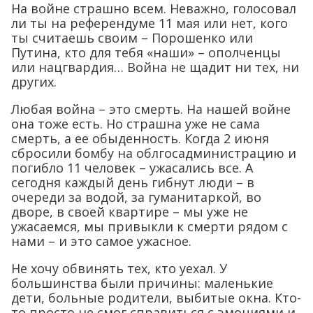
На войне страшно всем. Неважно, голосовал
ли ты на референдуме 11 мая или нет, кого
ты считаешь своим – Порошенко или
Путина, кто для тебя «наши» – ополченцы
или нацгвардия… Война не щадит ни тех, ни
других.
Любая война – это смерть. На нашей войне
она тоже есть. Но страшна уже не сама
смерть, а ее обыденность. Когда 2 июня
сбросили бомбу на облгосадминистрацию и
погибло 11 человек – ужасались все. А
сегодня каждый день гибнут люди – в
очереди за водой, за гуманитаркой, во
дворе, в своей квартире – мы уже не
ужасаемся, мы привыкли к смерти рядом с
нами – и это самое ужасное.
Не хочу обвинять тех, кто уехал. У
большинства были причины: маленькие
дети, больные родители, выбитые окна. Кто-
то просто не смог справиться с эмоциями и