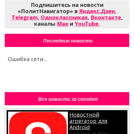
Подпишитесь на новости
«ПолитНавигатор» в
Яндекс.Дзен
,
Telegram
,
Одноклассниках
,
Вконтакте
,
каналы
Max
и
YouTube
.
Последние новости
Ошибка сети...
Все новости за сегодня
Новостной
агрегатор для
Android
Скачать в Play