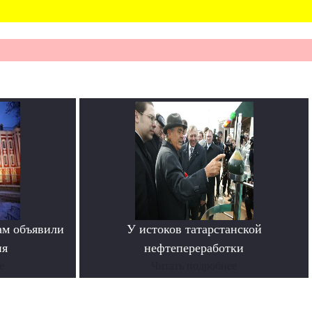
ам объявили
У истоков татарстанской
ия
нефтепереработки
е
Читать подробнее