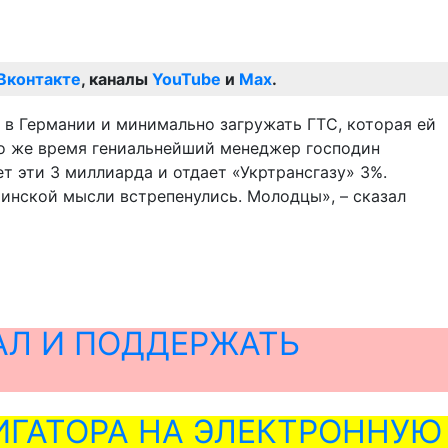
Вконтакте
, каналы
YouTube
и
Max
.
 в Германии и минимально загружать ГТС, которая ей
то же время гениальнейший менеджер господин
т эти 3 миллиарда и отдает «Укртрансгазу» 3%.
раинской мысли встрепенулись. Молодцы», – сказал
АЛ И ПОДДЕРЖАТЬ
ГАТОРА НА ЭЛЕКТРОННУЮ