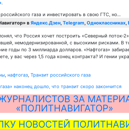
»
.
Навигатор» в
Яндекс.Дзен
,
Telegram
,
Одноклассниках
,
онял, что Россия хочет построить «Северный поток-2»
евшей, немодернизированной, с высокими рисками. В 
ние годы по 3 миллиарда долларов. «Нафтогаз» забирае
те, у вас через 1,5 года конец контракта? И гении ук
ны
,
нафтогаз
,
Транзит российского газа
газа» наконец дошло, что транзит скоро закончится
ЖУРНАЛИСТОВ ЗА МАТЕРИ
«ПОЛИТНАВИГАТОР»
ЛКУ НОВОСТЕЙ ПОЛИТНАВИ