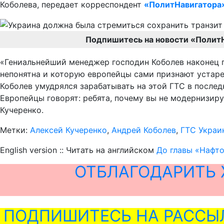
Коболева, передает корреспондент
«ПолитНавигатора
Подпишитесь на новости «Полит
«Гениальнейший менеджер господин Коболев наконец п
непонятна и которую европейцы сами признают устар
Коболев умудрялся зарабатывать на этой ГТС в послед
Европейцы говорят: ребята, почему вы не модернизируе
Кучеренко.
Метки:
Алексей Кучеренко
,
Андрей Коболев
,
ГТС Украи
English version :: Читать на английском
До главы «Нафто
ОТБЛАГОДАРИТЬ 
ПОДПИШИТЕСЬ НА РАССЫ