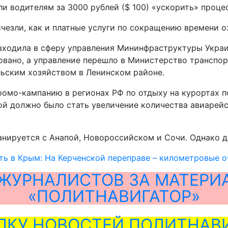
 водителям за 3000 рублей ($ 100) «ускорить» проце
счезли, как и платные услуги по сокращению времени 
 входила в сферу управления Мининфраструктуры Укра
ано, а управление перешло в Министерство транспорт
льским хозяйством в Ленинском районе.
ромо-кампанию в регионах РФ по отдыху на курортах 
ой должно было стать увеличение количества авиарей
ируется с Анапой, Новороссийском и Сочи. Однако до
ь в Крым: На Керченской переправе – километровые о
ЖУРНАЛИСТОВ ЗА МАТЕРИ
«ПОЛИТНАВИГАТОР»
ЛКУ НОВОСТЕЙ ПОЛИТНАВИ