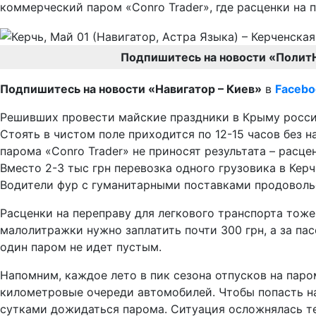
коммерческий паром «Conro Trader», где расценки на п
Подпишитесь на новости «Полит
Подпишитесь на новости «Навигатор – Киев»
в
Facebo
Решивших провести майские праздники в Крыму россия
Стоять в чистом поле приходится по 12-15 часов без 
парома «Conro Trader» не приносят результата – расц
Вместо 2-3 тыс грн перевозка одного грузовика в Кер
Водители фур с гуманитарными поставками продовольс
Расценки на переправу для легкового транспорта тоже
малолитражки нужно заплатить почти 300 грн, а за па
один паром не идет пустым.
Напомним, каждое лето в пик сезона отпусков на пар
километровые очереди автомобилей. Чтобы попасть на
сутками дожидаться парома. Ситуация осложнялась те