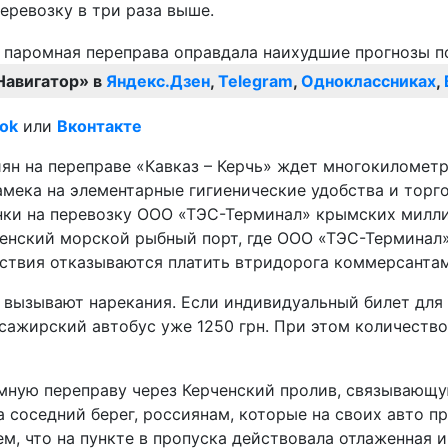
еревозку в три раза выше.
Навигатор» в
Яндекс.Дзен
,
Telegram
,
Одноклассниках
,
ok
или
Вконтакте
н на переправе «Кавказ – Керчь» ждет многокилометр
намека на элементарные гигиенические удобства и тор
енки на перевозку ООО «ТЭС-Терминал» крымских милли
ченский морской рыбный порт, где ООО «ТЭС-Терминал» 
твия отказываются платить втридорога коммерсантам 
 вызывают нарекания. Если индивидуальный билет для в
ссажирский автобус уже 1250 грн. При этом количество
омную переправу через Керченский пролив, связывающу
 соседний берег, россиянам, которые на своих авто п
м, что на пункте в пропуска действовала отлаженная 