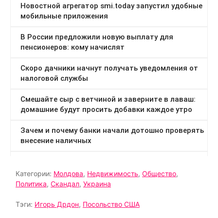
Категории:
Молдова
,
Недвижимость
,
Общество
,
Политика
,
Скандал
,
Украина
Тэги:
Игорь Дрдон
,
Посольство США