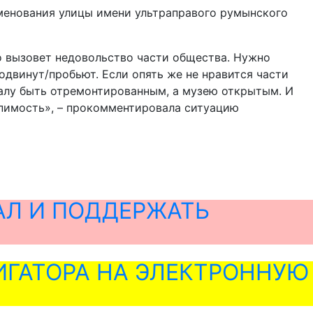
менования улицы имени ультраправого румынского
о вызовет недовольство части общества. Нужно
одвинут/пробьют. Если опять же не нравится части
риалу быть отремонтированным, а музею открытым. И
рпимость», – прокомментировала ситуацию
АЛ И ПОДДЕРЖАТЬ
ГАТОРА НА ЭЛЕКТРОННУЮ