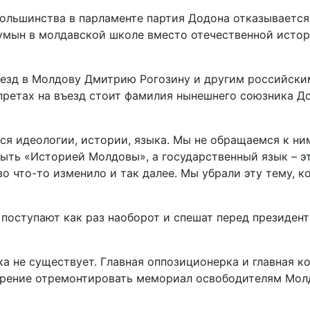
я большинства в парламенте партия Додона отказывает
 румын в молдавской школе вместо отечественной исто
въезд в Молдову Дмитрию Рогозину и другим российски
апретах на въезд стоит фамилия нынешнего союзника Д
ется идеологии, истории, языка. Мы не обращаемся к н
быть «Историей Молдовы», а государственный язык – э
о что-то изменило и так далее. Мы убрали эту тему, к
 поступают как раз наоборот и спешат перед президен
ка не существует. Главная оппозиционерка и главная 
ерение отремонтировать мемориал освободителям Мол