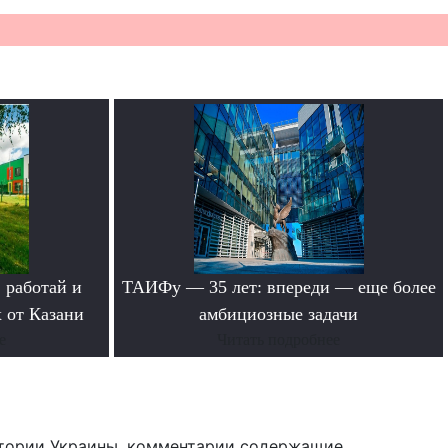
 работай и
ТАИФу — 35 лет: впереди — еще более
 от Казани
амбициозные задачи
е
Читать подробнее
тории Украины, комментарии содержащие