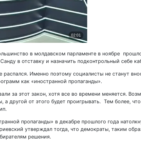
ьшинство в молдавском парламенте в ноябре прошлого
Санду в отставку и назначить подконтрольный себе ка
е распался. Именно поэтому социалисты не станут внос
ограмм как «иностранной пропаганды».
вали за этот закон, хотя все во времени меняется. Во
а другой от этого будет проигрывать. Тем более, что
ип.
транной пропаганды» в декабре прошлого года натолкн
иевский утверждал тогда, что демократы, таким обра
збирателям решения.