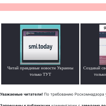
Читай правдивые новости Украины
Создавай св
только ТУТ
тольк
.
Уважаемые читатели!
По требованию Роскомнадзора 
Запрещены к публикации
комментарии с
заведомо л