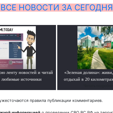
ВСЕ НОВОСТИ ЗА СЕГОДНЯ
ою ленту новостей и читай
«Зеленая долина»: живи,
о любимые источники
отдыхай в 20 километрах
.
Читать подробне
ужесточаются правила публикации комментариев.
ожной информацией
о проведении СВО ВС РФ на терри