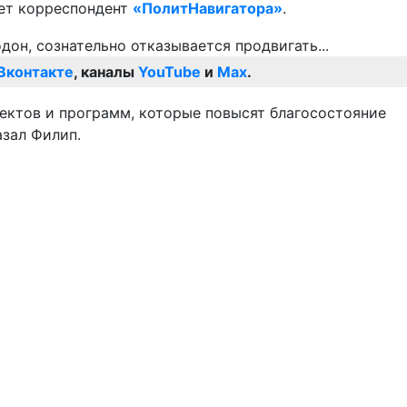
ает корреспондент
«ПолитНавигатора»
.
Вконтакте
, каналы
YouTube
и
Max
.
оектов и программ, которые повысят благосостояние
азал Филип.