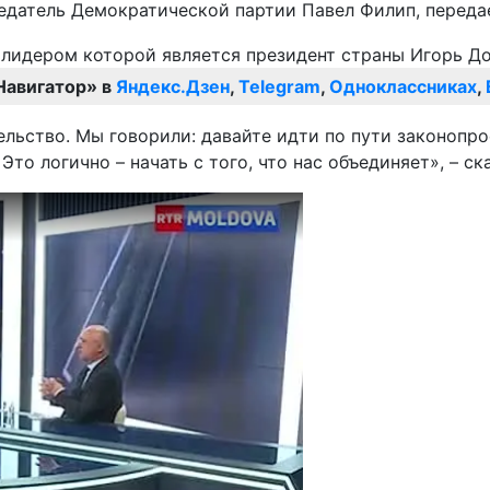
седатель Демократической партии Павел Филип, перед
Навигатор» в
Яндекс.Дзен
,
Telegram
,
Одноклассниках
,
ельство. Мы говорили: давайте идти по пути законопр
то логично – начать с того, что нас объединяет», – ск