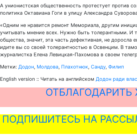
А унионистская общественность протестует против со
политика Октавиана Гоги в улицу Александра Суворова
«Одним не нравится ремонт Мемориала, другим инициа
учитывать мнение всех. Нужно быть толерантными. И т
общества, значит, эта часть дефективная, не доросла
идите вы со своей толерантностью в Освенцим. В там
журналистка Елена Левицкая-Пахомова в своем телегр
Метки:
Додон
,
Молдова
,
Плахотнюк
,
Санду
,
Филип
English version :: Читать на английском
Додон ради вла
ОТБЛАГОДАРИТЬ 
ПОДПИШИТЕСЬ НА РАССЫ