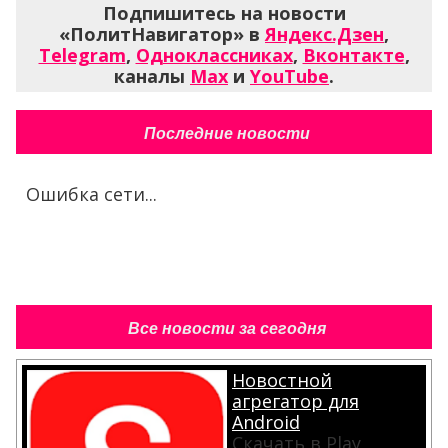
Подпишитесь на новости
«ПолитНавигатор» в
Яндекс.Дзен
,
Telegram
,
Одноклассниках
,
Вконтакте
,
каналы
Max
и
YouTube
.
Последние новости
Ошибка сети...
Все новости за сегодня
Новостной
агрегатор для
Android
Скачать в Play