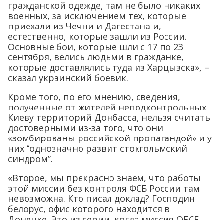
гражданской одежде, там не было никаких
военных, за исключением тех, которые
приехали из Чечни и Дагестана и,
естественно, которые зашли из России.
Основные бои, которые шли с 17 по 23
сентября, велись людьми в гражданке,
которые доставлялись туда из Харцызска», –
сказал украинский боевик.
Кроме того, по его мнению, сведения,
полученные от жителей неподконтрольных
Киеву территорий Донбасса, нельзя считать
достоверными из-за того, что они
«зомбированы российской пропагандой» и у
них “однозначно развит стокгольмский
синдром”.
«Второе, мы прекрасно знаем, что работы
этой миссии без контроля ФСБ России там
невозможна. Кто писал доклад? Господин
белорус, офис которого находится в
Донецке. Это из серии, когда миссия ОБСЕ