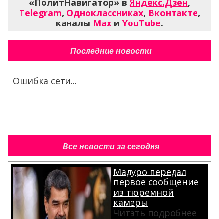
«ПолитНавигатор» в
Яндекс.Дзен
,
Telegram
,
Одноклассниках
,
Вконтакте
,
каналы
Max
и
YouTube
.
Последние новости
Ошибка сети...
Все новости за сегодня
Мадуро передал
первое сообщение
из тюремной
камеры
Читать подробнее