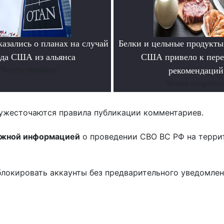
азались о планах на случай
Белки и цельные продукты
да США из альянса
США привело к пере
Читать поробнее
рекомендаций
Читать подробне
ужесточаются правила публикации комментариев.
ожной информацией
о проведении СВО ВС РФ на терри
блокировать аккаунты без предварительного уведомле
!