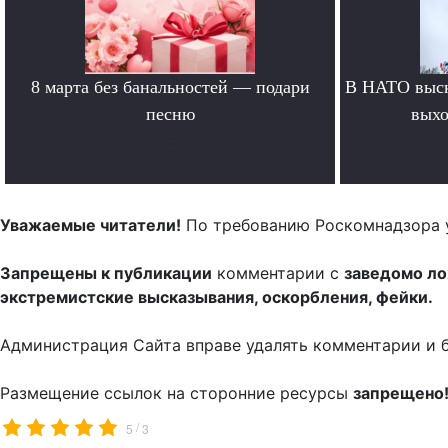
8 марта без банальностей — подари
В НАТО выск
песню
выхо
.
Уважаемые читатели!
По требованию Роскомнадзора 
Запрещены к публикации
комментарии с
заведомо л
экстремистские высказывания, оскорбления, фейки.
Администрация Сайта вправе удалять комментарии и 
Размещение ссылок на сторонние ресурсы
запрещено
/
5
3