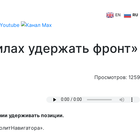
EN
RU
силах удержать фронт»
Просмотров: 1259
янии удерживать позиции.
ПолитНавигатора».