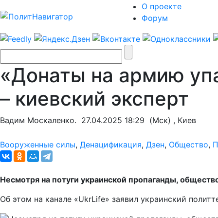
О проекте
Форум
«Донаты на армию упа
– киевский эксперт
Вадим Москаленко.
27.04.2025 18:29
(Мск) , Киев
Вооруженные силы
,
Денацификация
,
Дзен
,
Общество
,
П
Несмотря на потуги украинской пропаганды, общество
Об этом на канале «UkrLife» заявил украинский полит