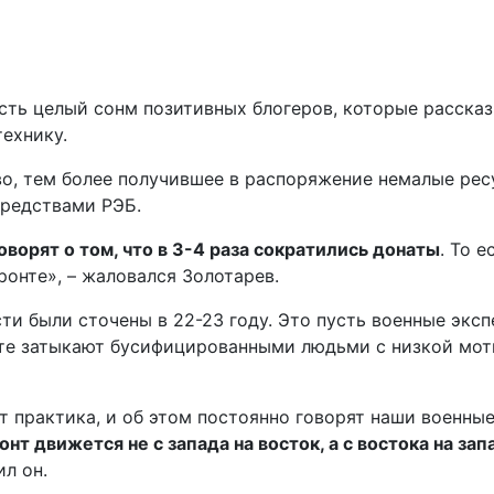
ть целый сонм позитивных блогеров, которые рассказыв
технику.
тво, тем более получившее в распоряжение немалые ре
средствами РЭБ.
оворят о том, что в 3-4 раза сократились донаты
. То 
ронте», – жаловался Золотарев.
и были сточены в 22-23 году. Это пусть военные эксп
нте затыкают бусифицированными людьми с низкой мот
т практика, и об этом постоянно говорят наши военные
нт движется не с запада на восток, а с востока на зап
л он.