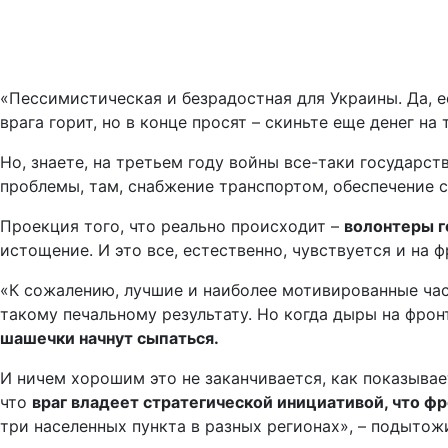
«Пессимистическая и безрадостная для Украины. Да, ес
врага горит, но в конце просят – скиньте еще денег на 
Но, знаете, на третьем году войны все-таки государс
проблемы, там, снабжение транспортом, обеспечение 
Проекция того, что реально происходит –
волонтеры г
истощение. И это все, естественно, чувствуется и на ф
«К сожалению, лучшие и наиболее мотивированные част
такому печальному результату. Но когда дыры на фро
шашечки начнут сыпаться.
И ничем хорошим это не заканчивается, как показывае
что
враг владеет стратегической инициативой, что фро
три населенных пункта в разных регионах», – подытожи