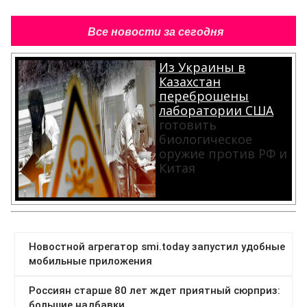
Все новости за сегодня
Из Украины в
Казахстан
переброшены
лаборатории США
готовить
биологическое
оружие против РФ и
Китая