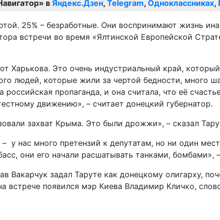
Навигатор» в
Яндекс.Дзен
,
Telegram
,
Одноклассниках
,
отой. 25% – безработные. Они воспринимают жизнь ина
ратора встречи во время «Ялтинской Европейской Стра
от Харькова. Это очень индустриальный край, который
ого людей, которые жили за чертой бедности, много ш
российская пропаганда, и она считала, что её счастье
отестному движению», – считает донецкий губернатор.
овали захват Крыма. Это были дрожжи», – сказал Тару
я – у нас много претензий к депутатам, но ни один ме
сс, они его начали расшатывать танками, бомбами», –
в Вакарчук задал Таруте как донецкому олигарху, поч
на встрече появился мэр Киева Владимир Кличко, слово