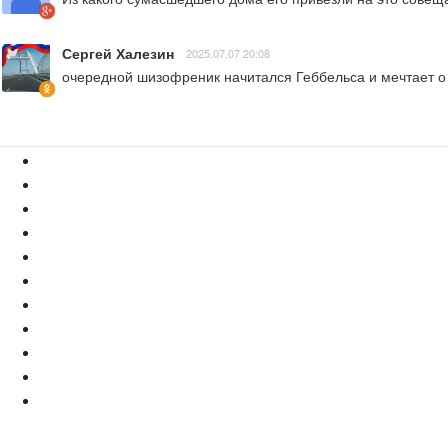
Сергей Халезин
2025.07.07 20:08
очередной шизофреник начитался Геббельса и мечтает о 