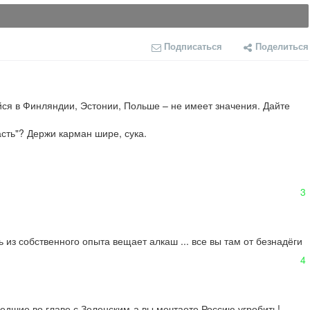
Подписаться
Поделиться
ся в Финляндии, Эстонии, Польше – не имеет значения. Дайте 
сть"? Держи карман шире, сука.
3
 из собственного опыта вещает алкаш ... все вы там от безнадёги 
4
едшие во главе с Зеленским-а вы мечтаете Россию угробить!