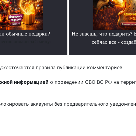
ли обычные подарки?
Не знаешь, что подарить? 
песню онлайн за 5 минут
сейчас все - созда
.
ужесточаются правила публикации комментариев.
ожной информацией
о проведении СВО ВС РФ на терри
блокировать аккаунты без предварительного уведомле
!