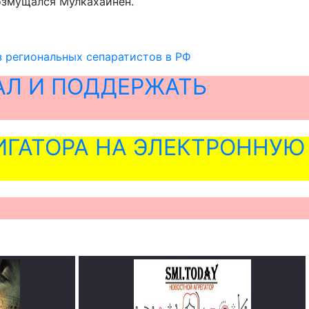
возмущался Мулкахайнен.
з региональных сепаратистов в РФ
АЛ И ПОДДЕРЖАТЬ
ГАТОРА НА ЭЛЕКТРОННУЮ