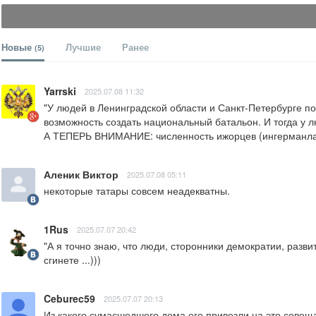
Новые
Лучшие
Ранее
(5)
Yarrski
2025.07.08 11:32
"У людей в Ленинградской области и Санкт-Петербурге п
возможность создать национальный батальон. И тогда у л
А ТЕПЕРЬ ВНИМАНИЕ: численность ижорцев (ингерманландц
Аленик Виктор
2025.07.08 05:11
некоторые татары совсем неадекватны.
1Rus
2025.07.07 20:42
"А я точно знаю, что люди, сторонники демократии, развит
сгинете ...)))
Ceburec59
2025.07.07 20:13
Из какого сумасшедшего дома его привезли на это совещ