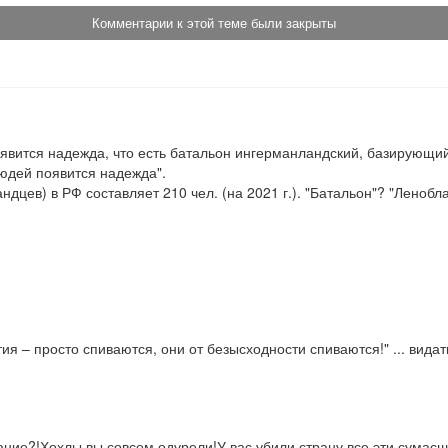
Комментарии к этой теме были закрыты
оявится надежда, что есть батальон ингерманландский, базирующий
юдей появится надежда".

ев) в РФ составляет 210 чел. (на 2021 г.). "Батальон"? "Ленобла
ия – просто спиваются, они от безысходности спиваются!" ... видать
ание?!Хохлы,вы совсем одурели!У вас убили страну все эти сумасш