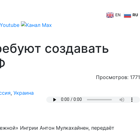
EN
RU
ребуют создавать
Ф
Просмотров: 1771
ссия
,
Украина
лежной» Ингрии Антон Мулкахайнен, передаёт