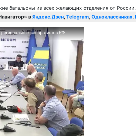
Навигатор» в
Яндекс.Дзен
,
Telegram
,
Одноклассниках
,