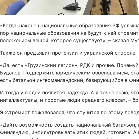
«Когда, наконец, национальные образования РФ услыш
пор национальные образования не будут к ней стремит
положением вещей, которое существует», – сказал Му
Также он предъявил претензии и украинской стороне.
«Да, есть «Грузинский легион», РДК и прочие. Почему
Буданов. Поддержите юридическим обоснованием, стар
есть батальон ингерманландский, базирующийся в Фин
И тогда у людей появится надежда. А я точно знаю, чт
интеллектуалы, и простые люди среднего класса», – бр
Экстремист пожаловался, что стучится по этому повод
«Дайте возможность создать национальный батальон, п
Финляндию, инфильтровывать этих людей, готовить. А н