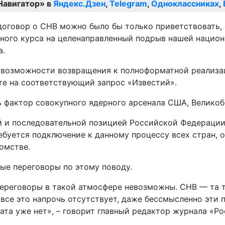
Навигатор» в
Яндекс.Дзен
,
Telegram
,
Одноклассниках
,
говор о СНВ можно было бы только приветствовать, е
ого курса на целенаправленный подрыв нашей национа
а.
ю возможности возвращения к полноформатной реализ
ете на соответствующий запрос «Известий».
ь фактор совокупного ядерного арсенала США, Велико
 и последовательной позицией Российской Федерации 
ебуется подключение к данному процессу всех стран,
омстве.
ые переговоры по этому поводу.
переговоры в такой атмосфере невозможны. СНВ — та т
все это напрочь отсутствует, даже бессмысленно эти п
ата уже нет», – говорит главный редактор журнала «Ро