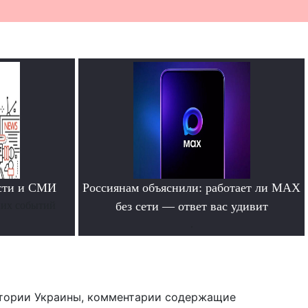
ости и СМИ
Россиянам объяснили: работает ли MAX
них событий
без сети — ответ вас удивит
.
тории Украины, комментарии содержащие