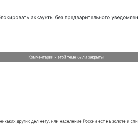
блокировать аккаунты без предварительного уведомле
!
Комментарии к этой теме были закрыты
 никаких других дел нету, или население России ест на золоте и сп