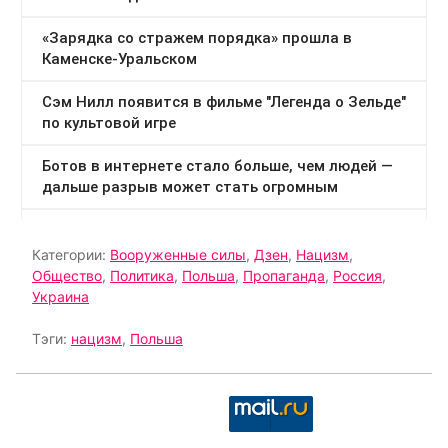
Категории:
Вооруженные силы
,
Дзен
,
Нацизм
,
Общество
,
Политика
,
Польша
,
Пропаганда
,
Россия
,
Украина
Тэги:
нацизм
,
Польша