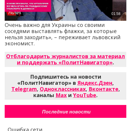
Очень важно для Украины со своими
соседями выставлять флажки, за которые
нельзя заходить», – переживает львовский
экономист.
Отблагодарить журналистов за материал
и поддержать «ПолитНавигатор»
.
Подпишитесь на новости
«ПолитНавигатор» в
Яндекс.Дзен
,
Telegram
,
Одноклассниках
,
Вконтакте
,
каналы
Max
и
YouTube
.
Последние новости
Ошибка сети...