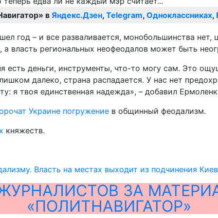
Навигатор» в
Яндекс.Дзен
,
Telegram
,
Одноклассниках
,
шел год – и все разваливается, монобольшинства нет,
, а власть региональных неофеодалов может быть неогр
 есть деньги, инструменты, что-то могу сам. Это ощущ
слишком далеко, страна распадается. У нас нет предо
у: я твоя единственная надежда», – добавил Ермоленк
орочат Украине погружение
в общинный феодализм.
х
княжеств.
ализму. Власть на местах выходит из подчинения Кие
ЖУРНАЛИСТОВ ЗА МАТЕРИ
«ПОЛИТНАВИГАТОР»