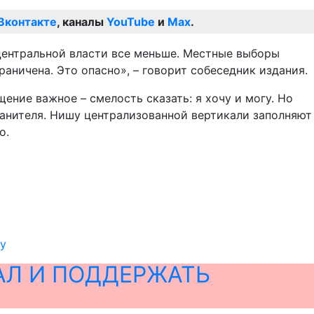
Вконтакте
, каналы
YouTube
и
Max
.
 центральной власти все меньше. Местные выборы
аничена. Это опасно», – говорит собеседник издания.
ение важное – смелость сказать: я хочу и могу. Но
хранителя. Нишу централизованной вертикали заполняют
о.
ву
АЛ И ПОДДЕРЖАТЬ