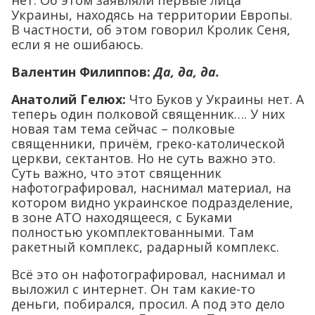
нет. Об этом заявляли первые лица
Украины, находясь на территории Европы.
В частности, об этом говорил Кролик Сеня,
если я не ошибаюсь.
Валентин Филиппов:
Да, да, да.
Анатолий Гелюх
:
Что Буков у Украины нет. А
теперь один полковой священник…. У них
новая там тема сейчас – полковые
священники, причём, греко-католической
церкви, сектантов. Но не суть важно это.
Суть важно, что этот священник
нафотографировал, наснимал материал, на
котором видно украинское подразделение,
в зоне АТО находящееся, с Буками
полностью укомплектованными. Там
ракетный комплекс, радарный комплекс.
Всё это он нафотографировал, наснимал и
выложил с интернет. Он там какие-то
деньги, побирался, просил. А под это дело