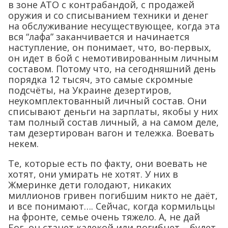
в зоне АТО с контрабандой, с продажей
оружия и со списыванием техники и денег
на обслуживание несуществующее, когда эта
вся “лафа” заканчивается и начинается
наступление, он понимает, что, во-первых,
он идет в бой с немотивированным личным
составом. Потому что, на сегодняшний день
порядка 12 тысяч, это самые скромные
подсчёты, на Украине дезертиров,
неукомплектованный личный состав. Они
списывают деньги на зарплаты, якобы у них
там полный состав личный, а на самом деле,
там дезертирован вагон и тележка. Воевать
некем.
Те, которые есть по факту, они воевать не
хотят, они умирать не хотят. У них в
Жмеринке дети голодают, никаких
миллионов гривен погибшим никто не даёт,
и все понимают…. Сейчас, когда кормильцы
на фронте, семье очень тяжело. А, не дай
Бог, он станет калекой или погибнет – будет