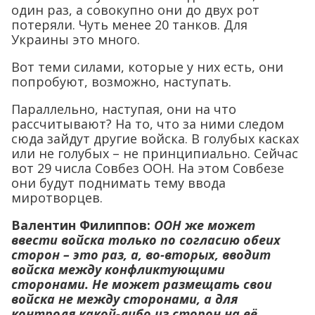
один раз, а совокупно они до двух рот
потеряли. Чуть менее 20 танков. Для
Украины это много.
Вот теми силами, которые у них есть, они
попробуют, возможно, наступать.
Параллельно, наступая, они на что
рассчитывают? На то, что за ними следом
сюда зайдут другие войска. В голубых касках
или не голубых – не принципиально. Сейчас
вот 29 числа Совбез ООН. На этом Совбезе
они будут поднимать тему ввода
миротворцев.
Валентин Филиппов:
ООН же может
ввести войска только по согласию обеих
сторон – это раз, а, во-вторых, вводит
войска между конфликтующими
сторонами. Не может размещать свои
войска не между сторонами, а для
контроля какой-либо из сторон на её