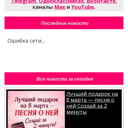
Telegram
,
Одноклассниках
,
Вконтакте
,
каналы
Max
и
YouTube
.
Последние новости
Ошибка сети...
Все новости за сегодня
Лучший подарок на
8 марта — песня о
ней Создай за 2
минуты
.