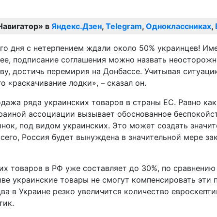
Навигатор» в
Яндекс.Дзен
,
Telegram
,
Одноклассниках
,
ого дня с нетерпением ждали около 50% украинцев! Им
нее, подписание соглашения можно назвать неосторожн
у, достичь перемирия на Донбассе. Учитывая ситуацию
о «раскачивание лодки», – сказал он.
дажа ряда украинских товаров в страны ЕС. Равно как
краиной ассоциации вызывает обоснованное беспокойс
нок, под видом украинских. Это может создать значите
сего, Россия будет вынуждена в значительной мере за
х товаров в РФ уже составляет до 30%, по сравнению 
ве украинские товары не смогут компенсировать эти 
два в Украине резко увеличится количество евроскепт
тик.