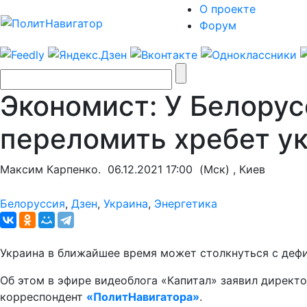
О проекте
Форум
Экономист: У Белорус
переломить хребет у
Максим Карпенко.
06.12.2021 17:00
(Мск) , Киев
Белоруссия
,
Дзен
,
Украина
,
Энергетика
Украина в ближайшее время может столкнуться с дефи
Об этом в эфире видеоблога «Капитал» заявил директ
корреспондент
«ПолитНавигатора»
.