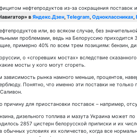
Навигатор» в
Яндекс.Дзен
,
Telegram
,
Одноклассниках
,
ефтепродуктов или, во всяком случае, без значительн
ительными проблемами, ведь на Белоруссию приходится
щие, примерно 40% по всем трем позициям: бензин, ди
лоруссии, о «сгоревших мостах» вследствие сказанного
какие мосты у кого могут сгореть.
м зависимость рынка намного меньше, процентов, навер
ерблюду. Понятно, что именно эти поставки не только
 Саливон.
ю причину для приостановки поставок – например, отс
ина, дизельного топлива и мазута Украина может по п
одилось 2857 цистерн белорусской приписки и их числ
в обычных условиях их количество, когда все нормаль