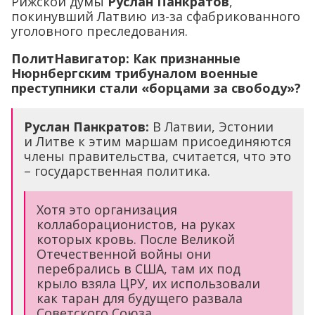
Рижской думы
Руслан Панкратов
,
покинувший Латвию из-за сфабрикованного
уголовного преследования.
ПолитНавигатор: Как признанные
Нюрнбергским трибуналом военные
преступники стали «борцами за свободу»?
Руслан Панкратов:
В Латвии, Эстонии
и Литве к этим маршам присоединяются
члены правительства, считается, что это
– государственная политика.
Хотя это организация
коллаборационистов, на руках
которых кровь. После Великой
Отечественной войны они
перебрались в США, там их под
крыло взяла ЦРУ, их использовали
как таран для будущего развала
Советского Союза.