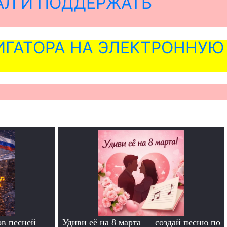
АЛ И ПОДДЕРЖАТЬ
ГАТОРА НА ЭЛЕКТРОННУЮ
в песней
Удиви её на 8 марта — создай песню по