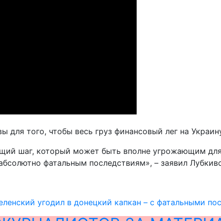
ы для того, чтобы весь груз финансовый лег на Украин
щий шаг, который может быть вполне угрожающим для н
 абсолютно фатальным последствиям», – заявил Лубкив
еленский угодил в донецкий капкан – с фатальными по