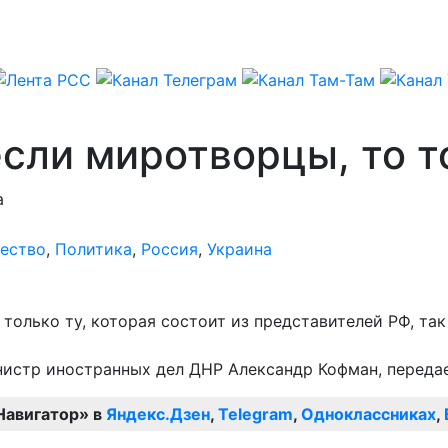
сли миротворцы, то т
а
ество
,
Политика
,
Россия
,
Украина
только ту, которая состоит из представителей РФ, так
министр иностранных дел ДНР Александр Кофман, перед
Навигатор» в
Яндекс.Дзен
,
Telegram
,
Одноклассниках
,