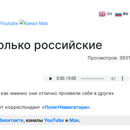
EN
RU
олько российские
Просмотров: 3931
 как именно они отлично проявили себя в других
ает корреспондент
«ПолитНавигатора»
.
Вконтакте
, каналы
YouTube
и
Max
.