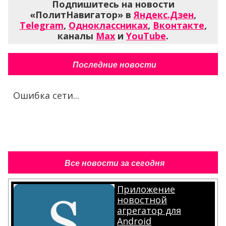
Подпишитесь на новости
«ПолитНавигатор» в
Яндекс.Дзен
,
Telegram
,
Одноклассниках
,
Вконтакте
,
каналы
Max
и
YouTube
.
Последние новости
Ошибка сети...
Все новости за сегодня
Приложение
новостной
агрегатор для
Android