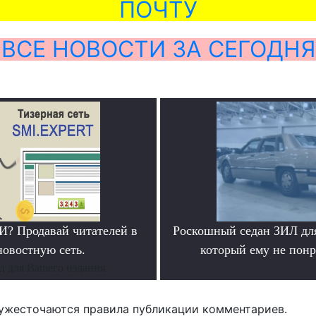
ПОЧТУ
ВСЕ НОВОСТИ ЗА СЕГОДНЯ
? Продавай читателей в
Роскошный седан ЗИЛ для
новостную сеть.
который ему не пон
д для Вашего издания
.
ужесточаются правила публикации комментариев.