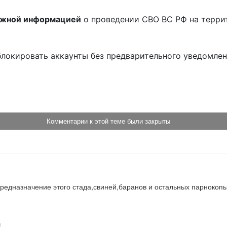
ожной информацией
о проведении СВО ВС РФ на терри
блокировать аккаунты без предварительного уведомле
!
Комментарии к этой теме были закрыты
редназначение этого стада,свиней,баранов и остальных парнокопыт
0