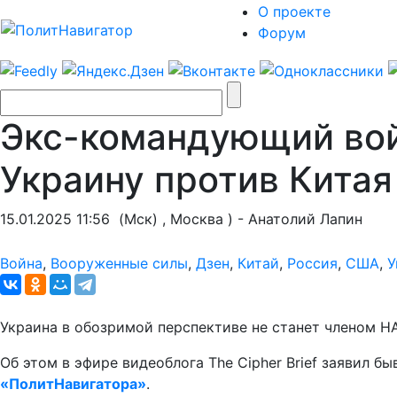
О проекте
Форум
Экс-командующий вой
Украину против Китая
15.01.2025 11:56
(Мск) , Москва ) - Анатолий Лапин
Война
,
Вооруженные силы
,
Дзен
,
Китай
,
Россия
,
США
,
У
Украина в обозримой перспективе не станет членом Н
Об этом в эфире видеоблога The Cipher Brief заявил
«ПолитНавигатора»
.