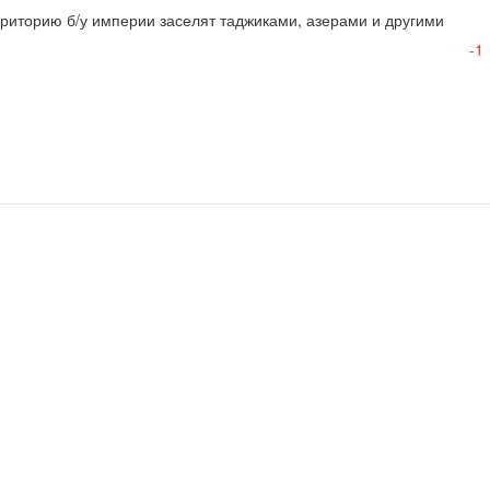
риторию б/у империи заселят таджиками, азерами и другими 
-1