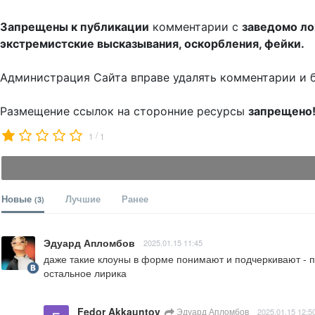
Запрещены к публикации
комментарии с
заведомо л
экстремистские высказывания, оскорбления, фейки.
Администрация Сайта вправе удалять комментарии и 
Размещение ссылок на сторонние ресурсы
запрещено
/
1
1
Новые
Лучшие
Ранее
(3)
Эдуард Апломбов
2025.01.15 11:45
даже такие клоуны в форме понимают и подчеркивают - п
остальное лирика
Fedor Akkauntov
Эдуард Апломбов
2025.01.15 12:5