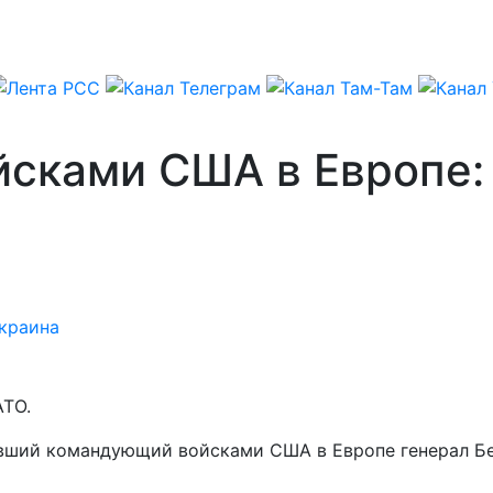
сками США в Европе:
краина
АТО.
 бывший командующий войсками США в Европе генерал Б