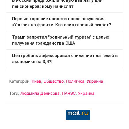
Категории:
Киев
,
Общество
,
Политика
,
Украина
Тэги:
Людмила Денисова
,
ПАЧЭС
,
Украина