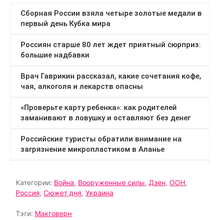
Категории:
Война
,
Вооруженные силы
,
Дзен
,
ООН
,
Россия
,
Сюжет дня
,
Украина
Тэги:
Макговерн