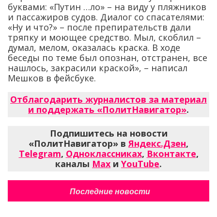
буквами: «Путин …ло» – на виду у пляжников
и пассажиров судов. Диалог со спасателями:
«Ну и что?» – после препирательств дали
тряпку и моющее средство. Мыл, скоблил –
думал, мелом, оказалась краска. В ходе
беседы по теме был опознан, отстранен, все
нашлось, закрасили краской», – написал
Мешков в фейсбуке.
Отблагодарить журналистов за материал
и поддержать «ПолитНавигатор»
.
Подпишитесь на новости
«ПолитНавигатор» в
Яндекс.Дзен
,
Telegram
,
Одноклассниках
,
Вконтакте
,
каналы
Max
и
YouTube
.
Последние новости