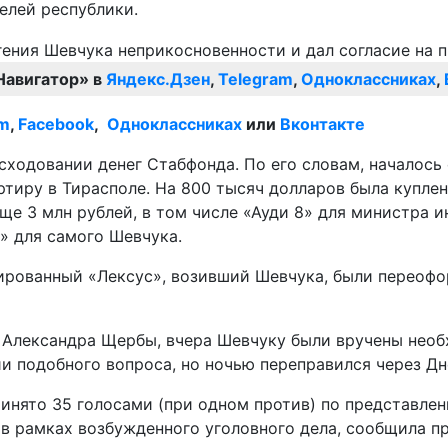
елей республики.
Навигатор» в
Яндекс.Дзен
,
Telegram
,
Одноклассниках
,
am
,
Facebook
,
Одноклассниках
или
Вконтакте
сходовании денег Стабфонда. По его словам, началось
тиру в Тирасполе. На 800 тысяч долларов была куплен
ще 3 млн рублей, в том числе «Ауди 8» для министра 
» для самого Шевчука.
онированный «Лексус», возивший Шевчука, были переоф
Александра Щербы, вчера Шевчуку были вручены необх
и подобного вопроса, но ночью переправился через Дн
инято 35 голосами (при одном против) по представле
в рамках возбужденного уголовного дела, сообщила п