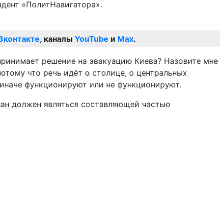
ндент «ПолитНавигатора».
Вконтакте
, каналы
YouTube
и
Max
.
 принимает решение на эвакуацию Киева? Назовите мне
потому что речь идёт о столице, о центральных
и иначе функционируют или не функционируют.
план должен являться составляющей частью