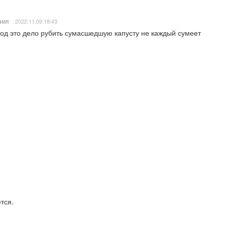
амя
2022.11.09 18:43
под это дело рубить сумасшедшую капусту не каждый сумеет
тся.