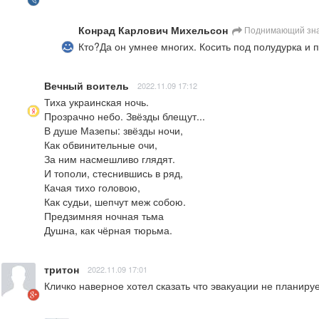
Конрад Карлович Михельсон
Поднимающий зн
Кто?Да он умнее многих. Косить под полудурка и 
Вечный воитель
2022.11.09 17:12
Тиха украинская ночь.

Прозрачно небо. Звёзды блещут...

В душе Мазепы: звёзды ночи,

Как обвинительные очи,

За ним насмешливо глядят.

И тополи, стеснившись в ряд,

Качая тихо головою,

Как судьи, шепчут меж собою.

Предзимняя ночная тьма

Душна, как чёрная тюрьма.
тритон
2022.11.09 17:01
Кличко наверное хотел сказать что эвакуации не планируе