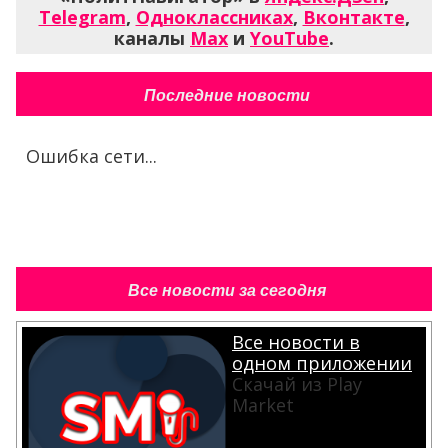
Telegram
,
Одноклассниках
,
Вконтакте
,
каналы
Max
и
YouTube
.
Последние новости
Ошибка сети...
Все новости за сегодня
Все новости в
одном приложении
Скачай из Play
Market