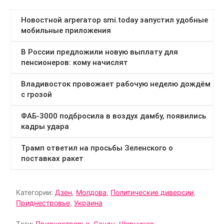
Категории:
Дзен
,
Молдова
,
Политические диверсии
,
Приднестровье
,
Украина
Тэги:
Приднестровье
,
Санду
,
Шорников